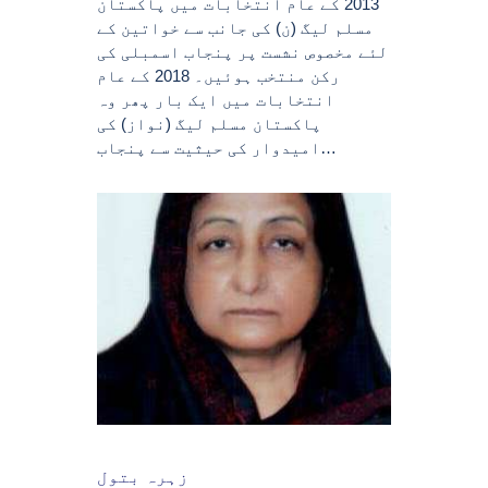
2013 کے عام انتخابات میں پاکستان
مسلم لیگ (ن) کی جانب سے خواتین کے
لئے مخصوص نشست پر پنجاب اسمبلی کی
رکن منتخب ہوئیں۔ 2018 کے عام
انتخابات میں ایک بار پھر وہ
پاکستان مسلم لیگ (نواز) کی
امیدوار کی حیثیت سے پنجاب…
زہرہ بتول