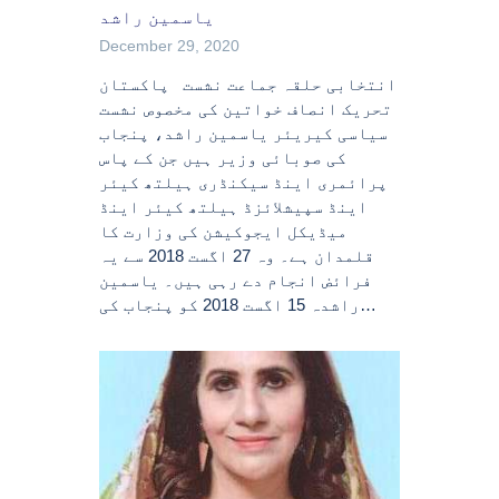
یاسمین راشد
December 29, 2020
انتخابی حلقہ جماعت نشست پاکستان
تحریک انصاف خواتین کی مخصوص نشست
سیاسی کیریئر یاسمین راشد، پنجاب
کی صوبائی وزیر ہیں جن کے پاس
پرائمری اینڈ سیکنڈری ہیلتھ کیئر
اینڈ سپیشلائزڈ ہیلتھ کیئر اینڈ
میڈیکل ایجوکیشن کی وزارت کا
قلمدان ہے۔ وہ 27 اگست 2018 سے یہ
فرائض انجام دے رہی ہیں۔ یاسمین
راشدہ 15 اگست 2018 کو پنجاب کی…