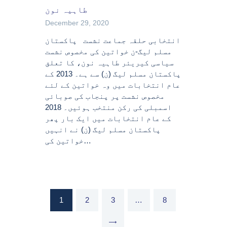
طاہیہ نون
December 29, 2020
انتخابی حلقہ جماعت نشست پاکستان
مسلم لیگ-ن خواتین کی مخصوص نشست
سیاسی کیریئر طاہیہ نون، کا تعلق
پاکستان مسلم لیگ (ن) سے ہے۔ 2013 کے
عام انتخابات میں وہ خواتین کے لئے
مخصوص نشست پر پنجاب کی صوبائی
اسمبلی کی رکن منتخب ہوئیں۔ 2018
کے عام انتخابات میں ایک بار پھر
پاکستان مسلم لیگ (ن) نے انہیں
خواتین کی…
Posts
PAGE
1
PAGE
2
PAGE
3
…
PAGE
8
pagination
>