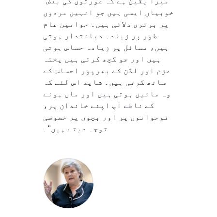
"میرا یقین ہے کہ عورتوں کی بعض
خوبیاں ایسی ہیں جو انہیں مردوں
پر برتری دلاتی ہیں۔ خواتین عام
طور پر زیادہ دیانتدار ہوتی
ہیں، مسائل پر زیادہ حساس ہوتی
ہیں اور جو کچھ کرتی ہیں پختہ
عزم اور لگن کے بھرپور احساس کے
ساتھ کرتی ہیں۔ شاید اس لئے کہ
وہ مائیں ہوتی ہیں اور ماں ہونے
کے ناطے آپ اپنے خاندان پر،
نوجوانوں پر اور بچوں پر خصوصی
توجہ دیتے ہیں"۔