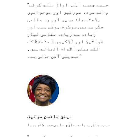
"جیسے جیسے اپنی آواز بلند کرنے
والے مرد، عورتیں اور نوجوانوں
بڑھتے جاتے ہیں اور وہ مقامی
حکومت میں سرگرم ہوتے ہیں اور
زیادہ سے زیادہ مقامی لیڈر
خواتین اور لڑکیوں کے تحفظ کے
لئے عملی اقدام اٹھاتے ہیں،
تبدیلی آتی جاتی ہے۔"
ایلن جانسن سرلیف
لائبیریائی سیاست دان، سابق صدر لائبیریا