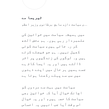
ٹیریسا مے
برطانوی سیاست دان، سابق برطانوی وزیر اعظم
میں ہمیشہ سیاست میں خواتین کی
علمبردار رہی ہوں۔ ہم محض الجھ
کر رہ جاتی ہیں، سیاست کوئی
کھیل نہیں۔ ہم جو فیصلے کرتے
ہیں وہ لوگوں کی زندگیوں پر اثر
ڈالتے ہیں اور یہ ایسا کام ہے
جسے ہمیں ہر حال میں اپنے ذہنوں
میں سب سے پہلے رکھنا ہوتا ہے
سیاست میں بہت سے مردوں کو
اچانک خیال آیا کہ خواتین بھی
سیاست کا حصہ ہیں، اور یہ خیال
اس وقت آیا جب انہیں یہ احساس