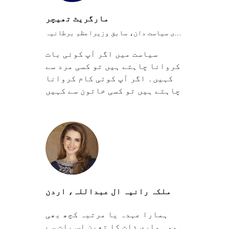
مارگریٹ تھیچر
برطانوی سیاست دان، سابق وزیراعظم برطانیہ
سیاست میں اگر آپ کوئی بات
کروانا چاہتے ہیں تو کسی مرد سے
کہیں۔ اگر آپ کوئی کام کروانا
چاہتے ہیں تو کسی خاتون سے کہیں
ملکہ رانیہ ال عبداللہ، اردن
ہمارا عہدہ یا مرتبہ کچھ بھی
ہو، ہماری ذات کا تعین اس بات سے