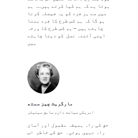
ہوتا ہے کہ ہم کیا کرتے ہیں… ہم
میں سے ہر فرد کو یہ فیصلہ کرنا
ہو گا کہ ہم کس طرح کا فرد بننا
چاہتے ہیں – ہم کس طرح کا ورثہ
اپنی آئندہ نسل کو دینا چاہتے
ہیں
مارگریٹ چیز سمتھ
امریکی سیاست دان، سابق سینیٹر
حق کی راہ ہمیشہ مقبول اور آسان
راہ نہیں ہوتی۔ حق کی خاطر اس