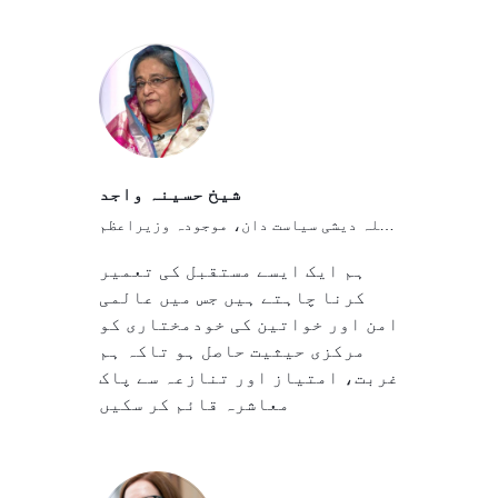
شیخ حسینہ واجد
بنگلہ دیشی سیاست دان، موجودہ وزیراعظم
ہم ایک ایسے مستقبل کی تعمیر
کرنا چاہتے ہیں جس میں عالمی
امن اور خواتین کی خودمختاری کو
مرکزی حیثیت حاصل ہو تاکہ ہم
غربت، امتیاز اور تنازعہ سے پاک
معاشرہ قائم کر سکیں