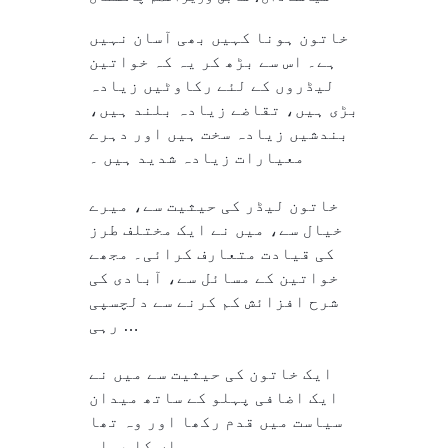
خاتون ہونا کہیں بھی آسان نہیں
ہے۔ اس سے بڑھ کر یہ کہ خواتین
لیڈروں کے لئے رکاوٹیں زیادہ
بڑی ہیں، تقاضے زیادہ بلند ہیں،
بندشیں زیادہ سخت ہیں اور دہرے
معیارات زیادہ شدید ہیں ۔
خاتون لیڈر کی حیثیت سے، میرے
خیال سے، میں نے ایک مختلف طرز
کی قیادت متعارف کرائی۔ مجھے
خواتین کے مسائل سے، آبادی کی
شرح افزائش کم کرنے سے دلچسپی
رہی …
ایک خاتون کی حیثیت سے میں نے
ایک اضافی پہلو کے ساتھ میدان
سیاست میں قدم رکھا اور وہ تھا
ماں کا پہلو