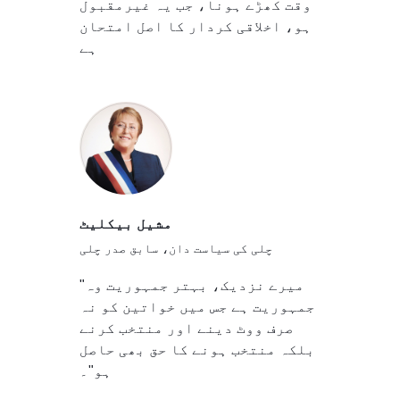
وقت کھڑے ہونا، جب یہ غیرمقبول
ہو، اخلاقی کردار کا اصل امتحان
ہے
مشیل بیکلیٹ
چلی کی سیاست دان، سابق صدر چلی
"میرے نزدیک، بہتر جمہوریت وہ
جمہوریت ہے جس میں خواتین کو نہ
صرف ووٹ دینے اور منتخب کرنے
بلکہ منتخب ہونے کا حق بھی حاصل
ہو"۔