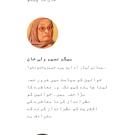
بیگم نسیم ولی خان
پاکستانی سیاست دان، سابق صدر و پارلیمانی لیڈر اے این پی، خیبرپختونخوا
خواتین کو سیاست میں ضرور حصہ
لینا چاہئے کیونکہ وہ معاشرے کا
بڑا حصہ ہیں۔ خواتین کو
نظرانداز کرنا معاشرے کی
اکثریت کو نظرانداز کرنے کے
مترادف ہے