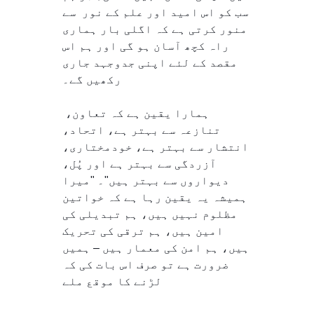
سب کو اس امید اور علم کے نور سے
منور کرتی ہے کہ اگلی بار ہماری
راہ کچھ آسان ہو گی اور ہم اس
مقصد کے لئے اپنی جدوجہد جاری
رکھیں گے۔
ہمارا یقین ہے کہ تعاون،
تنازعہ سے بہتر ہے، اتحاد،
انتشار سے بہتر ہے، خودمختاری،
آزردگی سے بہتر ہے اور پُل،
دیواروں سے بہتر ہیں"۔ "میرا
ہمیشہ یہ یقین رہا ہے کہ خواتین
مظلوم نہیں ہیں، ہم تبدیلی کی
امین ہیں، ہم ترقی کی تحریک
ہیں، ہم امن کی معمار ہیں – ہمیں
ضرورت ہے تو صرف اس بات کی کہ
لڑنے کا موقع ملے