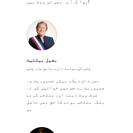
ہوا کہ: یہ بھی تو ووٹ ہیں!
مشیل بیکلیٹ
چلی کی سیاست دان، سابق صدر چلی
میرے نزدیک، بہتر جمہوریت وہ
جمہوریت ہے جس میں خواتین کو نہ
صرف ووٹ دینے اور منتخب کرنے
بلکہ منتخب ہونے کا حق بھی حاصل
ہو