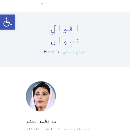
ہوم
Open toolbar
خواتین قائدین
اقوالِ
انتخابی حقوق
نسواں
قانونی فریم ورک
معلوماتی مواد
اقوالِ نسواں
Home
کووڈ-19
English (US)
بے نظیر بھٹو
سیاست دان، سابق وزیراعظم پاکستان