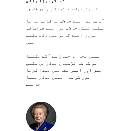
کونڈولیزا رائس
امریکی سیاست دان، سابق وزیر خارجہ
آپ شاید اپنے حالات پر قابو نہ پا
سکیں لیکن حالات پر اپنے جواب کو
ضرور اپنے قابو میں رکھ سکتے
ہیں
ہمیں محض اس خیال سے آگے نکلنا
ہو گا کہ لڑکیاں لیڈر بن سکتی
ہیں اور ایسی مثالیں پیدا کرنا
ہوں گی کہ انہیں لیڈر بننا
چاہئے