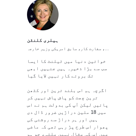
ہیلری کلنٹن
امریکی سیاست دان، سفارت کار، سابق امریکی وزیر خارجہ
خواتین دنیا میں ٹیلنٹ کا ایسا
سب سے بڑا ذخیرہ ہیں جنہیں ابھی
تک بروئے کار نہیں لایا گیا
اگرچہ ہم اس بلند ترین اور کٹھن
ترین چھت کو پاش پاش نہیں کر
پائیں لیکن آپ کی بدولت ہم نے اس
میں 18 ملین دراڑیں ضرور ڈال دی
ہیں اور ہر دراڑ سے روشنی کی
پھوار اس طرح پڑ رہی تھی کہ ماضی
میں اس کی مثال نہیں ملتی، جو ہم