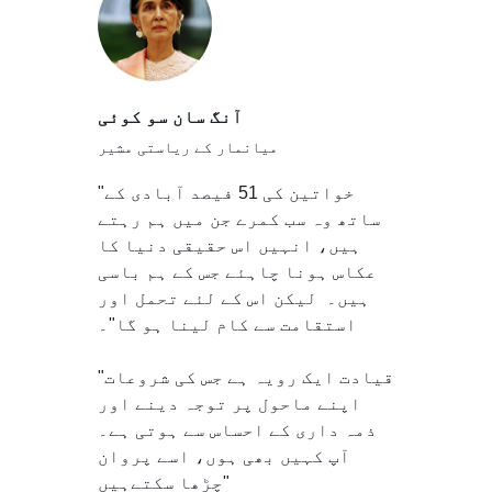
آنگ سان سو کوئی
میانمار کے ریاستی مشیر
"خواتین کی 51 فیصد آبادی کے
ساتھ وہ سب کمرے جن میں ہم رہتے
ہیں، انہیں اس حقیقی دنیا کا
عکاس ہونا چاہئے جس کے ہم باسی
ہیں۔ لیکن اس کے لئے تحمل اور
استقامت سے کام لینا ہو گا"۔
"قیادت ایک رویہ ہے جس کی شروعات
اپنے ماحول پر توجہ دینے اور
ذمہ داری کے احساس سے ہوتی ہے۔
آپ کہیں بھی ہوں، اسے پروان
چڑھا سکتےہیں"