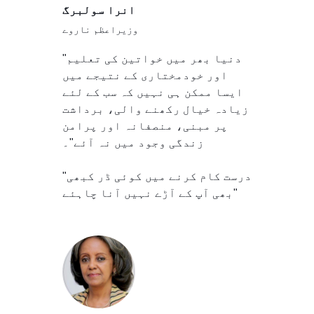
انرا سولبرگ
وزیراعظم ناروے
"دنیا بھر میں خواتین کی تعلیم
اور خودمختاری کے نتیجے میں
ایسا ممکن ہی نہیں کہ سب کے لئے
زیادہ خیال رکھنے والی، برداشت
پر مبنی، منصفانہ اور پرامن
زندگی وجود میں نہ آئے"۔
"درست کام کرنے میں کوئی ڈر کبھی
بھی آپ کے آڑے نہیں آنا چاہئے"