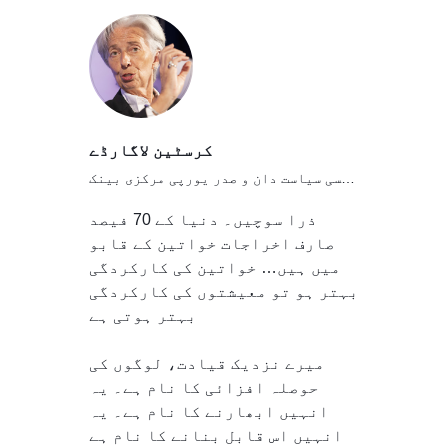
کرسٹین لاگارڈے
فرانسیسی سیاست دان و صدر یورپی مرکزی بینک
ذرا سوچیں۔ دنیا کے 70 فیصد
صارف اخراجات خواتین کے قابو
میں ہیں… خواتین کی کارکردگی
بہتر ہو تو معیشتوں کی کارکردگی
بہتر ہوتی ہے
میرے نزدیک قیادت، لوگوں کی
حوصلہ افزائی کا نام ہے۔ یہ
انہیں ابھارنے کا نام ہے۔ یہ
انہیں اس قابل بنانے کا نام ہے