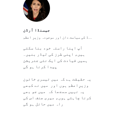
جیسنڈا آرڈن
نیوزی لینڈ کی سیاست دان اور موجودہ وزیرِ اعظم
آپ اپنا راستہ خود بنا سکتی
ہیں، اپنی طرز کی لیڈر بنیں۔
ہمیں قیادت کی ایک نئی جنریشن
پیدا کرنا ہو گی
یہ حقیقت ہے کہ میں تیسری خاتون
وزیرِاعظم ہوں اور میں نے کبھی
یہ نہیں سمجھا کہ میں جو بھی
کرنا چاہتی ہوں، میری صنف اس کی
راہ میں حائل ہو گی