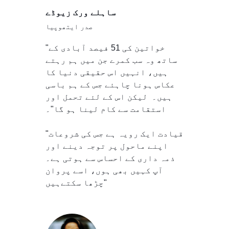
ساہلے ورک زیوڈے
صدر ایتھوپیا
"خواتین کی 51 فیصد آبادی کے
ساتھ وہ سب کمرے جن میں ہم رہتے
ہیں، انہیں اس حقیقی دنیا کا
عکاس ہونا چاہئے جس کے ہم باسی
ہیں۔ لیکن اس کے لئے تحمل اور
استقامت سے کام لینا ہو گا"۔
"قیادت ایک رویہ ہے جس کی شروعات
اپنے ماحول پر توجہ دینے اور
ذمہ داری کے احساس سے ہوتی ہے۔
آپ کہیں بھی ہوں، اسے پروان
چڑھا سکتےہیں"