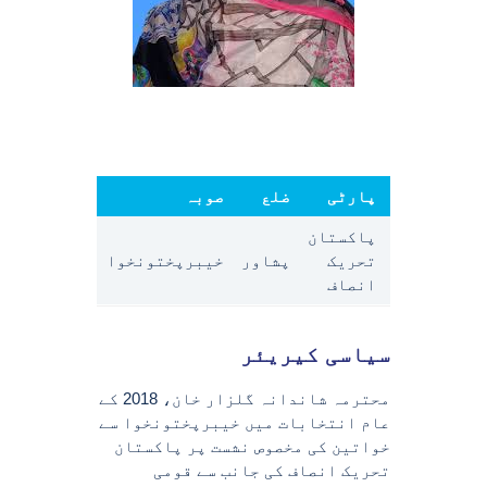
ہ
پارٹی
ضلع
صوبہ
پاکستان
وص نشست/
تحریک
پشاور
خیبرپختونخوا
رپختونخوا
انصاف
سیاسی کیریئر
محترمہ شاندانہ گلزار خان، 2018 کے
عام انتخابات میں خیبرپختونخوا سے
خواتین کی مخصوص نشست پر پاکستان
تحریک انصاف کی جانب سے قومی