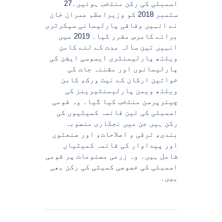
اسمبلی کی رکن منتخب ہوئیں۔27
ستمبر 2018 کو وزیراعظم عمران خان
نے انہیں وفاقی پارلیمانی سیکرٹری
برائے کامرس مقرر کیا۔ 2019 میں
انہیں تین سالہ مدت کے لئے کامن
ویلتھ پارلیمنٹری ایسوسی ایشن کی
پارلیمانوں اور مقننہ جات کی
خواتین ارکان کے نیٹ ورک، کامن
ویلتھ ویمن پارلیمنٹیرینز کی
چیئرپرسن منتخب کیا گیا۔ وہ قومی
اسمبلی کی تین قائمہ کمیٹیوں کی
رکن ہیں جن میں نجکاری منصوبہ
بندی، ترقی و اصلاحات، اور صنعتوں
اور پیداوار کی قائمہ کمیٹیاں
شامل ہیں۔ وہ زرعی مصنوعات پر قومی
اسمبلی کی خصوصی کمیٹی کی رکن بھی
ہیں۔