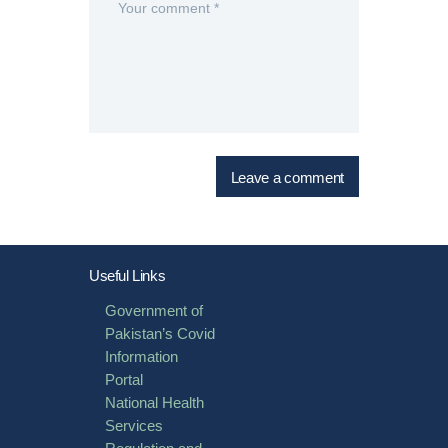
Useful Links
Government of
Pakistan’s Covid
Information
Portal
National Health
Services