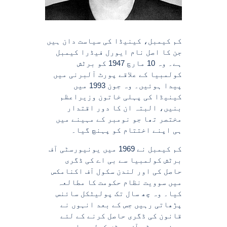
کم کیمبل، کینیڈا کی سیاست دان ہیں
جن کا اصل نام ایورل فیڈرا کیمبل
ہے۔ وہ 10 مارچ 1947 کو برٹش
کولمبیا کے علاقے پورٹ آلبرنی میں
پیدا ہوئیں۔ وہ جون 1993 میں
کینیڈا کی پہلی خاتون وزیراعظم
بنیں، البتہ ان کا دور اقتدار
مختصر تھا جو نومبر کے مہینے میں
ہی اپنے اختتام کو پہنچ گیا۔
کم کیمبل نے 1969 میں یونیورسٹی آف
برٹش کولمبیا سے بی اے کی ڈگری
حاصل کی اور لندن سکول آف اکنامکس
میں سوویت نظام حکومت کا مطالعہ
کیا۔ وہ چھ سال تک پولیٹکل سائنس
پڑھاتی رہیں جس کے بعد انہوں نے
قانون کی ڈگری حاصل کرنے کے لئے
یونیورسٹی آف برٹش کولمبیا میں