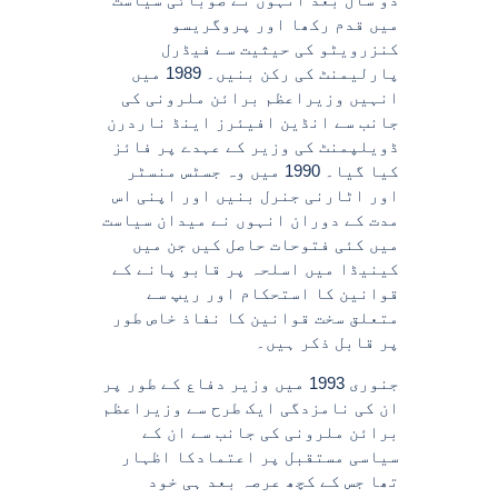
میں قدم رکھا اور پروگریسو
کنزرویٹو کی حیثیت سے فیڈرل
پارلیمنٹ کی رکن بنیں۔ 1989 میں
انہیں وزیراعظم برائن ملرونی کی
جانب سے انڈین افیئرز اینڈ ناردرن
ڈویلپمنٹ کی وزیر کے عہدے پر فائز
کیا گیا۔ 1990 میں وہ جسٹس منسٹر
اور اٹارنی جنرل بنیں اور اپنی اس
مدت کے دوران انہوں نے میدان سیاست
میں کئی فتوحات حاصل کیں جن میں
کینیڈا میں اسلحہ پر قابو پانے کے
قوانین کا استحکام اور ریپ سے
متعلق سخت قوانین کا نفاذ خاص طور
پر قابل ذکر ہیں۔
جنوری 1993 میں وزیر دفاع کے طور پر
ان کی نامزدگی ایک طرح سے وزیراعظم
برائن ملرونی کی جانب سے ان کے
سیاسی مستقبل پر اعتمادکا اظہار
تھا جس کے کچھ عرصہ بعد ہی خود