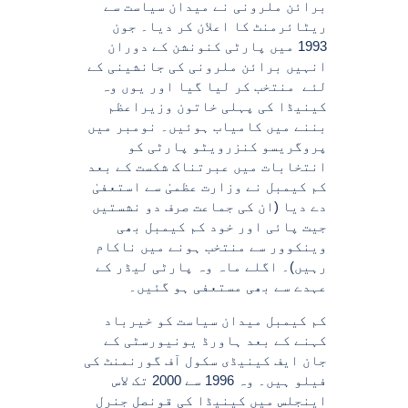
برائن ملرونی نے میدان سیاست سے
ریٹائرمنٹ کا اعلان کر دیا۔ جون
1993 میں پارٹی کنونشن کے دوران
انہیں برائن ملرونی کی جانشینی کے
لئے منتخب کر لیا گیا اور یوں وہ
کینیڈا کی پہلی خاتون وزیراعظم
بننے میں کامیاب ہوئیں۔ نومبر میں
پروگریسو کنزرویٹو پارٹی کو
انتخابات میں عبرتناک شکست کے بعد
کم کیمبل نے وزارت عظمیٰ سے استعفیٰ
دے دیا (ان کی جماعت صرف دو نشستیں
جیت پائی اور خود کم کیمبل بھی
وینکوور سے منتخب ہونے میں ناکام
رہیں)۔ اگلے ماہ وہ پارٹی لیڈر کے
عہدے سے بھی مستعفی ہو گئیں۔
کم کیمبل میدان سیاست کو خیرباد
کہنے کے بعد ہاورڈ یونیورسٹی کے
جان ایف کینیڈی سکول آف گورنمنٹ کی
فیلو ہیں۔ وہ 1996 سے 2000 تک لاس
اینجلس میں کینیڈا کی قونصل جنرل