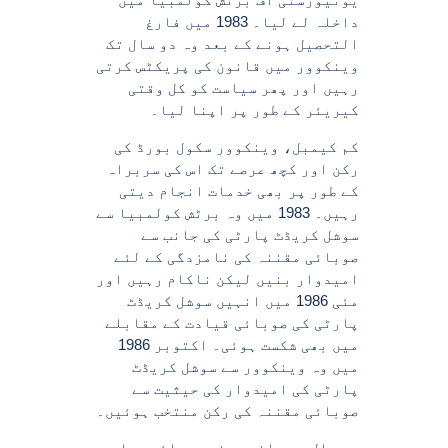
داخلہ لے لیا۔ 1983 میں فارغ
التحصیل ہونے کے بعد وہ دو سال تک
وینکوور میں قانون کی پریکٹس کرتی
رہیں اور پھر سیاست کو کل وقتی
کیریئر کے طور پر اپنا لیا۔
کم کیمبل، وینکوور سکول بورڈ کی
رکن اور کچھ عرصے تک اس کی سربراہ
کے طور پر بھی خدمات انجام دیتی
رہیں۔ 1983 میں وہ برٹش کولمبیا سے
سوشل کریڈٹ پارٹی کی جانب سے
صوبائی مقننہ کی نامزدگی کے لئے
امیدوار بنیں لیکن ناکام رہیں اور
مئی 1986 میں انہیں سوشل کریڈٹ
پارٹی کی صوبائی قیادت کے مقابلے
میں بھی شکست ہوئی۔ اکتوبر 1986
میں وہ وینکوور سے سوشل کریڈٹ
پارٹی کی امیدوار کی حیثیت سے
صوبائی مقننہ کی رکن منتخب ہوئیں۔
دو سال بعد انہوں نے صوبائی سیاست