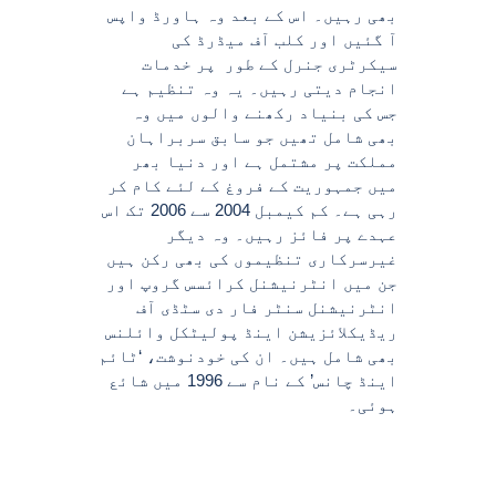
بھی رہیں۔ اس کے بعد وہ ہاورڈ واپس
آ گئیں اور کلب آف میڈرڈ کی
سیکرٹری جنرل کے طور پر خدمات
انجام دیتی رہیں۔ یہ وہ تنظیم ہے
جس کی بنیاد رکھنے والوں میں وہ
بھی شامل تھیں جو سابق سربراہان
مملکت پر مشتمل ہے اور دنیا بھر
میں جمہوریت کے فروغ کے لئے کام کر
رہی ہے۔ کم کیمبل 2004 سے 2006 تک اس
عہدے پر فائز رہیں۔ وہ دیگر
غیرسرکاری تنظیموں کی بھی رکن ہیں
جن میں انٹرنیشنل کرائسس گروپ اور
انٹرنیشنل سنٹر فار دی سٹڈی آف
ریڈیکلائزیشن اینڈ پولیٹکل وائلنس
بھی شامل ہیں۔ ان کی خودنوشت، ‘ٹائم
اینڈ چانس’ کے نام سے 1996 میں شائع
ہوئی۔