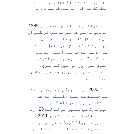
اور بیمہ سے محروم بچوں کی تعداد
نصف تک کم کرانے میں کامیاب رہا
ہے۔
1995 میں خواتین پر اقوام متحدہ کی
چوتھی عالمی کانفرنس میں کی گئی ان
کی بے مثال تقریر دنیا بھر کی
خواتین کے لئے آج بھی مشعل راہ کا
کام دیتی ہے جس میں انہوں نے کہا
تھا کہ، “انسانی حقوق، خواتین کے
حقوق ہیں اور خواتین کے حقوق،
انسانی حقوق ہیں، ہر جگہ، ہر وقت،
سب کے لئے”۔
سال 2000 میں امریکی سینیٹ کی رکن
کی حیثیت سے ہیلری کلنٹن نے بش
انتظامیہ پر زور ڈالا کہ وہ
نیویارک کی تعمیر نو کے لئے 20 ارب
ڈالر مختص کرے جبکہ ستمبر 2011 میں
انہوں نے ورلڈ ٹریڈ سنٹر پر ہونے
والے دہشت گرد حملوں کے بعد ‘گراؤنڈ