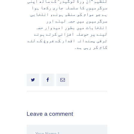
تنظیم “آن ورڈ ٹوگیدر” کے ساتھ اپنی
سرگرمیوں کا سلسلہ جاری رکھا ہوا
ہے جو عوام کو منظم ہونے، انتخابی
سرگرمیوں میں حصہ لینے اور
انتخابات میں بطور امیدوار حصہ
لینے پر حوصلہ افزائی کرتے ہوئے
ترقی پسندانہ اقدار کے فروغ کے لئے
کام کر رہی ہے۔
Leave a comment