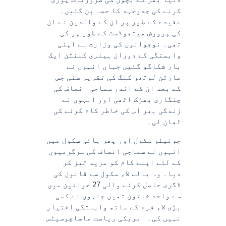
کرنے کی جدوجہد کا حصہ بن گئیں۔
عقیدے کے طور پر ان کے والدین نے ان
کی پرورش میتھوڈسٹ کے طور پر کی
تھی۔ نوجوانوں کی وزارت سے اپنی
وابستگی کے دوران ہیلری کلنٹن ایک
بار شکاگو گئیں جہاں انہوں نے
مارٹن لوتھر کنگ کی تقریر سنی جس
کے بعد ان کے اندر سماجی انصاف کی
چنگاری بھڑک اٹھی اور انہوں نے
زندگی بھر اس کی خاطر کام کرنے کی
ٹھان لی۔
جونیئر سکول اور پھر ہائی سکول میں
انہوں نے سماجی انصاف کی سرگرمیوں
کے لئے اپنے کام کو مزید تیز کر
دیا۔ وہ یالے لاء سکول سے قانون کی
ڈگری حاصل کرنے والی 27 خواتین میں
سے واحد خاتون تھیں جنہوں نے کسی
بڑی لاء فرم کے ساتھ وابستگی اختیار
نہیں کی۔ امریکی ریاست ماساچوسیٹس