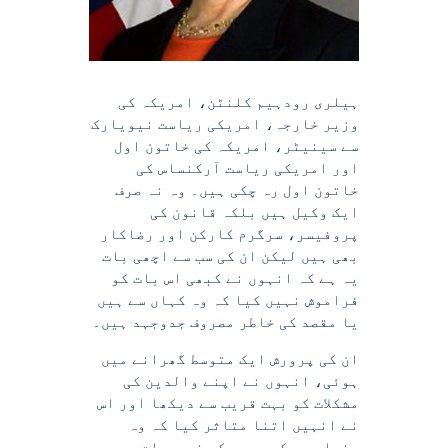
ہیلری رودہیم کلنٹن، امریکہ کی
وزیر خارجہ، امریکی ریاست نیویارک
سے سینیٹر، امریکہ کی خاتون اول
اور امریکی ریاست آرکنساس کی
خاتون اول رہ چکی ہیں۔ وہ نہ صرف
ایک وکیل ہیں بلکہ قانون کی
پروفیسر، سرگرم کارکن اور رضاکار
بھی ہیں لیکن ان کی سب سے اچھی بات
یہ ہے کہ انہوں نے کبھی اس بات کو
فراموش نہیں کیا کہ وہ کہاں سے ہیں
یا مقصد کی خاطر مصروف جدوجہد ہیں۔
ان کی پرورش ایک متوسط گھرانے میں
ہوئی، انہوں نے اپنے والدین کی
مشکلات کو بہت قریب سے دیکھا اور اس
نے انہیں اتنا متاثر کیا کہ وہ
دنیا بھر کے بچوں کی ضروریات پوری