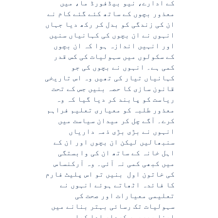
کے ادارے، نیو بیڈفورڈ ما، میں
معذور بچوں کے ساتھ کئے گئے کام نے
ان کی زندگی کو بدل کر رکھ دیا جہاں
انہوں نے ان بچوں کی کہانیاں سنیں
اور انہیں اندازہ ہوا کہ ان بچوں
کے سکولوں میں سہولیات کی کس قدر
کمی ہے۔ انہوں نے بچوں کی جو
کہانیاں تیار کی تھیں وہ اس تاریخی
قانون سازی کا حصہ بنیں جس کے تحت
ریاست کو پابند کر دیا گیا کہ وہ
معذور طلبہ کو معیاری تعلیم فراہم
کرے۔ آگے چل کر میدان سیاست میں
انہوں نے بڑی بڑی ذمہ داریاں
سنبھالیں لیکن ان بچوں اور ان کے
اہل خانہ کے ساتھ ان کی وابستگی
میں کبھی کمی نہ آئی۔ وہ آرکنساس
کی خاتون اول بنیں تو اس پلیٹ فارم
کا فائدہ اٹھاتے ہوئے انہوں نے
تعلیمی معیارات اور صحت کی
سہولیات تک رسائی بہتر بنانے میں
اپنا بھرپور کردار ادا کیا۔