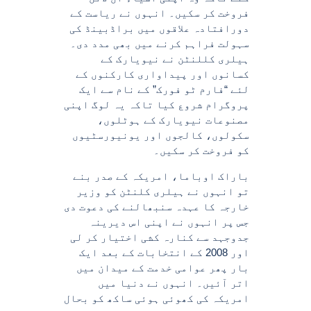
فروخت کر سکیں۔ انہوں نے ریاست کے
دورافتادہ علاقوں میں براڈبینڈ کی
سہولت فراہم کرنے میں بھی مدد دی۔
ہیلری کللنٹن نے نیویارک کے
کسانوں اور پیداواری کارکنوں کے
لئے “فارم ٹو فورک” کے نام سے ایک
پروگرام شروع کیا تاکہ یہ لوگ اپنی
مصنوعات نیویارک کے ہوٹلوں،
سکولوں، کالجوں اور یونیورسٹیوں
کو فروخت کر سکیں۔
باراک اوباما، امریکہ کے صدر بنے
تو انہوں نے ہیلری کلنٹن کو وزیر
خارجہ کا عہدہ سنبھالنے کی دعوت دی
جس پر انہوں نے اپنی اس دیرینہ
جدوجہد سے کنارہ کشی اختیار کر لی
اور 2008 کے انتخابات کے بعد ایک
بار پھر عوامی خدمت کے میدان میں
اتر آئیں۔ انہوں نے دنیا میں
امریکہ کی کھوئی ہوئی ساکھ کو بحال