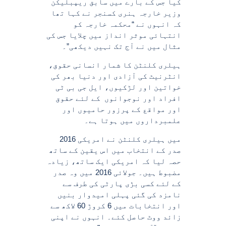
کیا جس کے بارے میں سابق ریپبلیکن
وزیر خارجہ ہنری کسنجر نے کہا تھا
کہ انہوں نے “محکمہ خارجہ کو
انتہائی موثر انداز میں چلایا جس کی
مثال میں نے آج تک نہیں دیکھی”۔
ہیلری کلنٹن کا شمار انسانی حقوق،
انٹرنیٹ کی آزادی اور دنیا بھر کی
خواتین اور لڑکیوں، ایل جی بی ٹی
افراد اور نوجوانوں کے لئے حقوق
اور مواقع کے پرزور حامیوں اور
علمبرداروں میں ہوتا ہے۔
2016 میں ہیلری کلنٹن نے امریکی
صدر کے انتخاب میں اس یقین کے ساتھ
حصہ لیا کہ امریکی ایک ساتھ، زیادہ
مضبوط ہیں۔ جولائی 2016 میں وہ صدر
کے لئے کسی بڑی پارٹی کی طرف سے
نامزد کی گئی پہلی امیدوار بنیں
اور انتخابات میں 6 کروڑ 60 لاکھ سے
زائد ووٹ حاصل کئے۔ انہوں نے اپنی