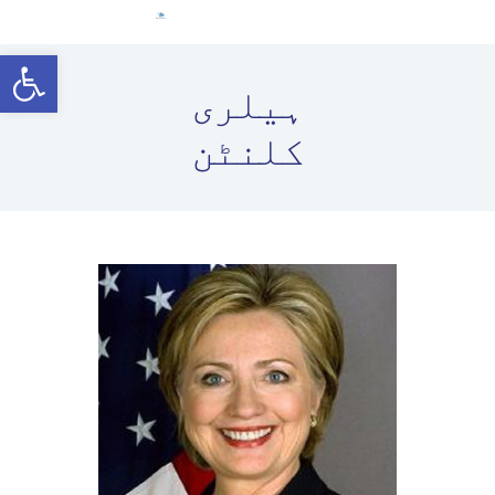
ہوم
Open toolbar
خواتین قائدین
ہیلری
انتخابی حقوق
کلنٹن
قانونی فریم ورک
معلوماتی مواد
کووڈ-19
English (US)