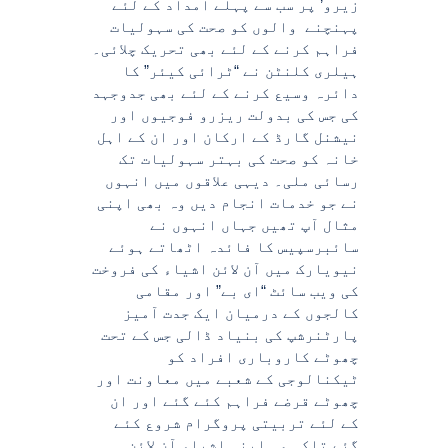
زیرو’ پر سب سے پہلے امداد کے لئے
پہنچنے والوں کو صحت کی سہولیات
فراہم کرنے کے لئے بھی تحریک چلائی۔
ہیلری کلنٹن نے “ٹرائی کیئر” کا
دائرہ وسیع کرنے کے لئے بھی جدوجہد
کی جس کی بدولت ریزرو فوجیوں اور
نیشنل گارڈ کے ارکان اور ان کے اہل
خانہ کو صحت کی بہتر سہولیات تک
رسائی ملی۔ دیہی علاقوں میں انہوں
نے جو خدمات انجام دیں وہ بھی اپنی
مثال آپ تھیں جہاں انہوں نے
سائبرسپیس کا فائدہ اٹھاتے ہوئے
نیویارک میں آن لائن اشیاء کی فروخت
کی ویب سائٹ “ای بے” اور مقامی
کالجوں کے درمیان ایک جدت آمیز
پارٹنرشپ کی بنیاد ڈالی جس کے تحت
چھوٹے کاروباری افراد کو
ٹیکنالوجی کے شعبے میں معاونت اور
چھوٹے قرضے فراہم کئے گئے اور ان
کے لئے تربیتی پروگرام شروع کئے
گئے تاکہ وہ اپنی اشیاء آن لائن