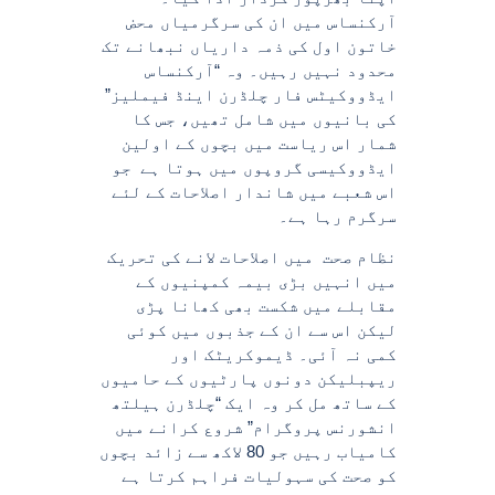
آرکنساس میں ان کی سرگرمیاں محض
خاتون اول کی ذمہ داریاں نبھانے تک
محدود نہیں رہیں۔ وہ “آرکنساس
ایڈووکیٹس فار چلڈرن اینڈ فیملیز”
کی بانیوں میں شامل تھیں، جس کا
شمار اس ریاست میں بچوں کے اولین
ایڈووکیسی گروپوں میں ہوتا ہے جو
اس شعبے میں شاندار اصلاحات کے لئے
سرگرم رہا ہے۔
نظام صحت میں اصلاحات لانے کی تحریک
میں انہیں بڑی بیمہ کمپنیوں کے
مقابلے میں شکست بھی کھانا پڑی
لیکن اس سے ان کے جذبوں میں کوئی
کمی نہ آئی۔ ڈیموکریٹک اور
ریپبلیکن دونوں پارٹیوں کے حامیوں
کے ساتھ مل کر وہ ایک “چلڈرن ہیلتھ
انشورنس پروگرام” شروع کرانے میں
کامیاب رہیں جو 80 لاکھ سے زائد بچوں
کو صحت کی سہولیات فراہم کرتا ہے