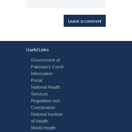
Useful Links
Government of
Pakistan’s Covid
Information
Portal
National Health
Services
Regulation and
Coordination
National Institute
of Health
World Health