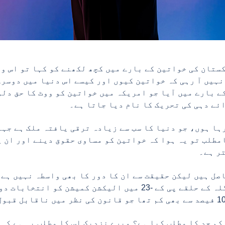
ستان کی خواتین کے بارے میں کچھ لکھنے کو کہا تو اس وق
نہیں آ رہی کہ خواتین کیوں اور کیسے اس دنیا میں دوسرے
ے بارے میں آیا جو امریکہ میں خواتین کو ووٹ کا حق دلو
ئے دہی کی تحریک کا نام دیا جاتا ہے۔
مطلب تو یہ ہوا کہ خواتین کو مساوی حقوق دینے اور ان 
ر ہے۔
والے عام انتخابات کے دوران شانگلہ کے حلقے پی کے -23 میں الیک
 کم حد کا مطلب کیا ہے؟ میرے نزدیک اس کا مطلب یہ ہے کہ