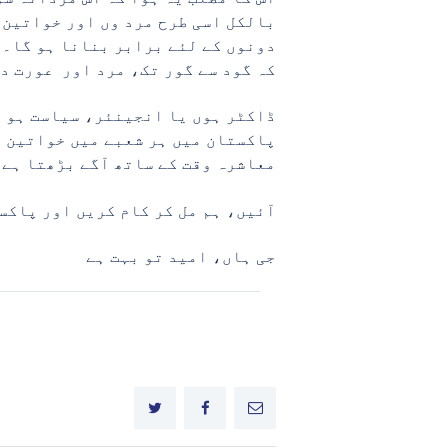
بالکل اسی طرح مرد وں اور خواتین 
دونوں کے لئے برابر بنانا ہو گا۔ 
کہ گود سے گور تک، مرد اور عورت د
ڈاکٹر ہوں یا انجینئر، سیاست ہو ی
پاکستان میں ہر شعبے میں خواتین د
معاشرہ وقت کے ساتھ آگے بڑھتا ہے 
آئیں، ہم مل کر کام کریں اور پاکس
جی ہاں، امید تو بہت ہے