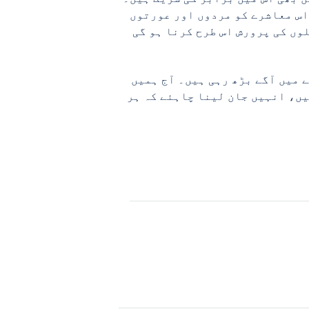
 اس معاشرے کو مردوں اور عورتوں
وں کی پرورش اس طرح کرنا ہو گی
 میں آگے بڑھ رہی ہیں۔ آج ہمیں
ں، انہیں جان لینا چاہئے کہ ہر