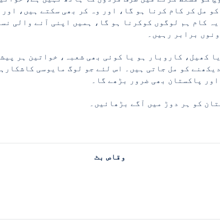
کو مل کر کام کرنا ہو گا، اور وہ کر بھی سکتے ہیں، اور
یہ کام ہم لوگوں کوکرنا ہو گا، ہمیں اپنی آنے والی نسل
ونوں برابر رہیں۔
ا کھیل، کاروبار ہو یا کوئی بھی شعبہ، خواتین ہر پیشے
یکھنے کو مل جاتی ہیں۔ اس لئے جو لوگ مایوسی کاشکارہی
اور پاکستان بھی ضرور بڑھے گا۔
تان کو ہر دوڑ میں آگے بڑھائیں۔
وقاص بٹ