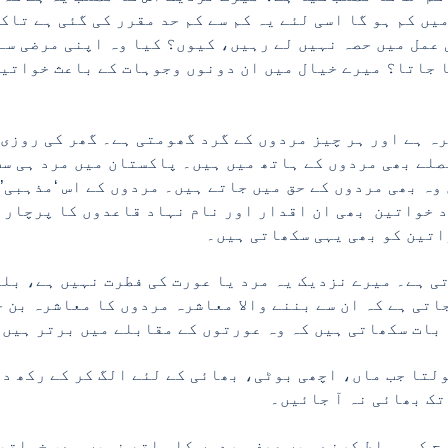
ں کم ہو گا اسی لئے یہ کم سے کم حد مقرر کی گئی ہے تاک
عمل میں حصہ نہیں لے رہیں، کیوں؟ کیا وہ اپنی مرضی سے
 جاتا؟ میرے خیال میں ان دونوں وجوہات کے باعث خواتین
 ہے اور ہر چیز مردوں کے گرد گھومتی ہے۔ گھر کی روزی 
یصلے بھی مردوں کے ہاتھ میں ہیں۔ پاکستان میں مرد ہی س
وہ بھی مردوں کے حق میں جاتے ہیں۔ مردوں کے اس ‘مذہبی’
ود خواتین بھی ان اقدار اور نام نہاد قاعدوں کا پرچار 
اتین کو بھی یہی سکھاتی ہیں۔
ی ہے۔ میرے نزدیک یہ مرد یا عورت کی فطرت نہیں ہے، بل
اتی ہے کہ ان سے بننے والا معاشرہ مردوں کا معاشرہ بن 
 بات سکھاتی ہیں کہ وہ عورتوں کے مقابلے میں برتر ہیں
لتا جب ماں، اچھی بوٹی، بھائی کے لئے الگ کر کے رکھ دی
تک بھائی نہ آ جائیں۔
وچ کو مسلط کرنے میں صرف مردوں کا ہاتھ نہیں ہے، خواتی