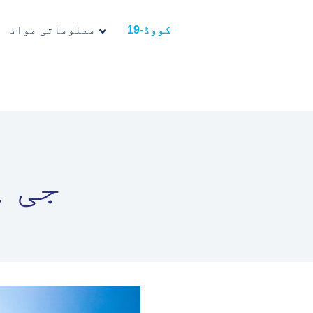
کووڈ-19
معلوماتی مواد
!!!ج