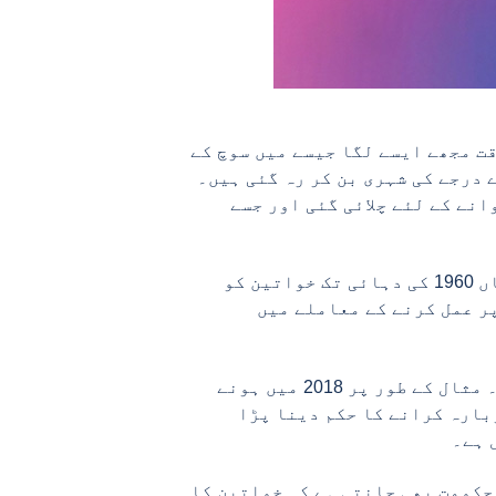
ت مجھے ایسے لگا جیسے میں سوچ کے
 درجے کی شہری بن کر رہ گئی ہیں۔
انے کے لئے چلائی گئی اور جسے
جی ہاں، میں امریکہ کی ہی بات کر رہا ہوں، جو دنیا کا سب سے زیادہ ترقی یافتہ ملک ہے جہاں 1960 کی دہائی تک خواتین کو
پر عمل کرنے کے معاملے میں
آئین کی نظرمیں خواتین کو حقوق حاصل ہیں لیکن حقیقت سے ان کا دور کا بھی واسطہ نہیں ہے۔ مثال کے طور پر 2018 میں ہونے
شن کمیشن کو انتخابات دوبارہ کرانے کا حکم دینا پڑا
 حکومت بھی جانتی ہے کہ خواتین کا