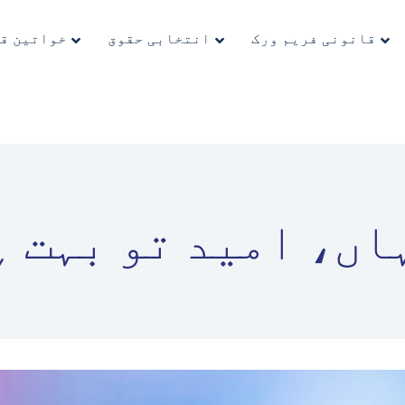
ہوم
خواتین قائدین
قانونی فریم ورک
انتخابی حقوق
خواتین ق
انتخابی حقوق
قانونی فریم ورک
معلوماتی مواد
کووڈ-19
English (US)
ی ہاں، امید تو بہت 