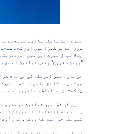
میرے ایک سابقہ ساتھی نے مجھے پاک
دوراہے پر کھڑا ہوں اور کچھ سمجھ 
پہلا خیال میرے ذہن میں اس تحریک ک
“ویمن سفریج” یعنی خواتین کے حق را
ووٹ دینے کا حق حاصل نہ تھا۔ اس کا
پاکستان ہر لحاظ سے امریکہ سے بہت
کیونکہ خواتین کا ووٹر، ٹرن آؤٹ 10 فیصد سے بھی کم تھا جو قانون کی نظر میں ناقابل قبول ہے۔
سوال یہ ہے کہ یہ دس فیصد کی کم سے