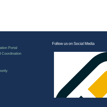
Follow us on Social Media
tion Portal
d Coordination
ority