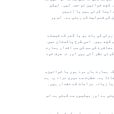
ہ کچھ خواتین تو حصہ لیں۔ لیکن
 ایسا کرتی ہیں یا انہیں
 کی شمولیت کم رہتی ہے۔ اس پر
روٹی کی بات ہو یا گھر کے فیصلے
ب کچھ ہیں۔ اسی طرح پاکستان میں
 معاشرے کی سب کی سب اقدار ہمارے
کرتی نظر آتی ہیں اور نہ صرف خود
کہ ہمارے ہاں مرد ہوں یا خواتین،
جاتا ہے۔ فطرت سے میری مراد یہ ہے
 یا زیادہ مراعات کے حقدار ہیں۔
تی ہے اور بیٹیوں سے کہتی ہے اس
ن بھی اس میں برابر کی شریک ہیں۔