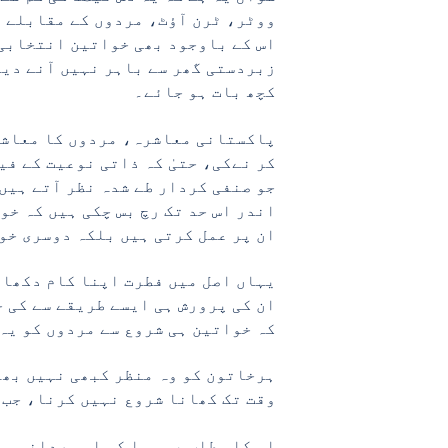
ووٹر، ٹرن آؤٹ، مردوں کے مقابلے می
اس کے باوجود بھی خواتین انتخابی 
زبردستی گھر سے باہر نہیں آنے دیا
کچھ بات ہو جائے۔
پاکستانی معاشرہ، مردوں کا معاشرہ
کر نےکی، حتیٰ کہ ذاتی نوعیت کے ف
جو صنفی کردار طے شدہ نظر آتے ہیں 
اندر اس حد تک رچ بس چکی ہیں کہ خ
ان پر عمل کرتی ہیں بلکہ دوسری خو
یہاں اصل میں فطرت اپنا کام دکھات
ان کی پرورش ہی ایسے طریقے سے کی ج
کہ خواتین ہی شروع سے مردوں کو یہ
ہرخاتون کو وہ منظر کبھی نہیں بھو
وقت تک کھانا شروع نہیں کرنا، جب 
اس کا مطلب یہ ہوا کہ اس مردانہ س