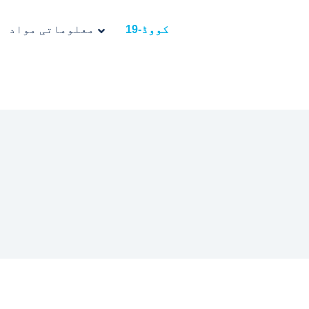
کووڈ-19
معلوماتی مواد
آ