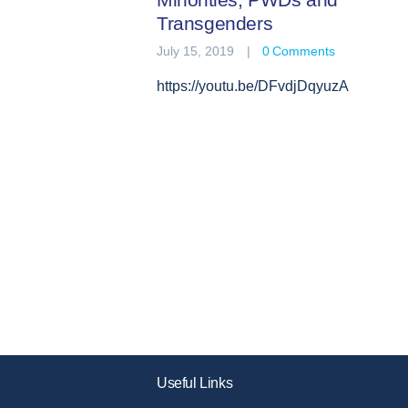
Transgenders
July 15, 2019
0
Comments
https://youtu.be/DFvdjDqyuzA
Posts
pagination
Useful Links