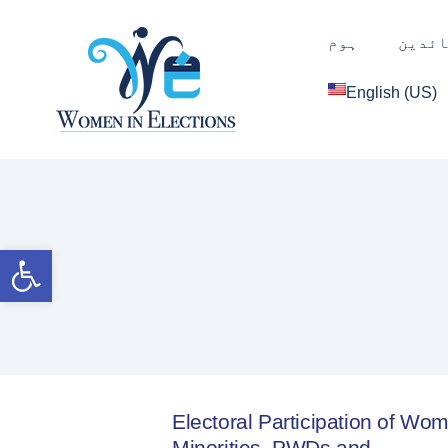
ائدین
ہوم
English (US)
Open toolbar
Electoral Participation of Wo
Minorities, PWDs and