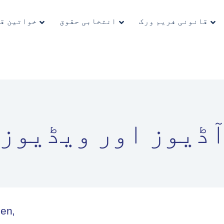
ہوم
خواتین قائدین
قانونی فریم ورک
انتخابی حقوق
خواتین ق
انتخابی حقوق
قانونی فریم ورک
معلوماتی مواد
کووڈ-19
English (US)
ڈیوز اور ویڈیوز
men,